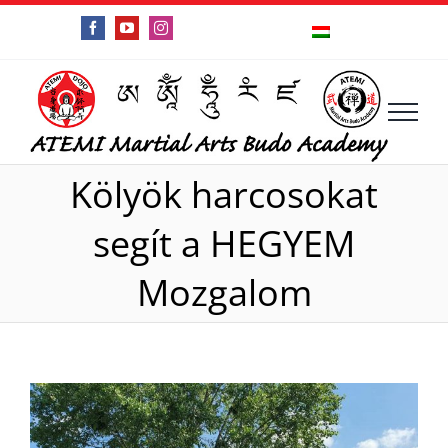
Kihagyás
Facebook
YouTube
Instagram
Kölyök harcosokat
segít a HEGYEM
Mozgalom
View
Larger