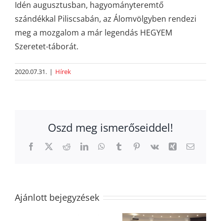
Idén augusztusban, hagyományteremtő
szándékkal Piliscsabán, az Álomvölgyben rendezi
meg a mozgalom a már legendás HEGYEM
Szeretet-táborát.
2020.07.31.
|
Hírek
Oszd meg ismerőseiddel!
„ATEMI Budo
Facebook
X
Reddit
LinkedIn
WhatsApp
Tumblr
Pinterest
Vk
Xing
Email:
Academy
Atemi Budo
Convention
Academy
2020” –
Convention
Életmód és
Ajánlott bejegyzések
2021
filozófiai