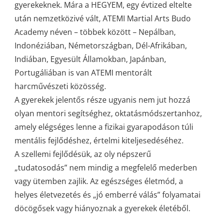
gyerekeknek. Mára a HEGYEM, egy évtized eltelte
után nemzetközivé vált, ATEMI Martial Arts Budo
Academy néven – többek között – Nepálban,
Indonéziában, Németországban, Dél-Afrikában,
Indiában, Egyesült Államokban, Japánban,
Portugáliában is van ATEMI mentorált
harcművészeti közösség.
A gyerekek jelentős része ugyanis nem jut hozzá
olyan mentori segítséghez, oktatásmódszertanhoz,
amely elégséges lenne a fizikai gyarapodáson túli
mentális fejlődéshez, értelmi kiteljesedéséhez.
A szellemi fejlődésük, az oly népszerű
„tudatosodás” nem mindig a megfelelő mederben
vagy ütemben zajlik. Az egészséges életmód, a
helyes életvezetés és „jó emberré válás” folyamatai
döcögősek vagy hiányoznak a gyerekek életéből.