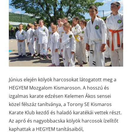
Image
Június elején kölyök harcosokat látogatott meg a
HEGYEM Mozgalom Kismaroson. A hosszú és
izgalmas karate edzésen Kelemen Ákos sensei
közel félszáz tanítványa, a Torony SE Kismaros
Karate Klub kezdő és haladó karatékái vettek részt.
Az apró és nagyobbacska kölyök harcosok ízelítőt
kaphattak a HEGYEM tanításaiból,