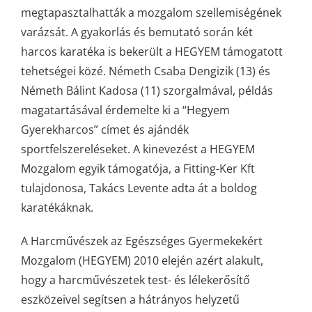
megtapasztalhatták a mozgalom szellemiségének
varázsát. A gyakorlás és bemutató során két
harcos karatéka is bekerült a HEGYEM támogatott
tehetségei közé. Németh Csaba Dengizik (13) és
Németh Bálint Kadosa (11) szorgalmával, példás
magatartásával érdemelte ki a “Hegyem
Gyerekharcos” címet és ajándék
sportfelszereléseket. A kinevezést a HEGYEM
Mozgalom egyik támogatója, a Fitting-Ker Kft
tulajdonosa, Takács Levente adta át a boldog
karatékáknak.
A Harcművészek az Egészséges Gyermekekért
Mozgalom (HEGYEM) 2010 elején azért alakult,
hogy a harcművészetek test- és lélekerősítő
eszközeivel segítsen a hátrányos helyzetű